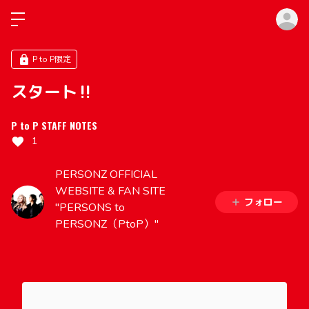
ロ
P to P限定
スタート‼️
P to P STAFF NOTES
1
PERSONZ OFFICIAL
WEBSITE & FAN SITE
フォロー
"PERSONS to
PERSONZ（PtoP）"