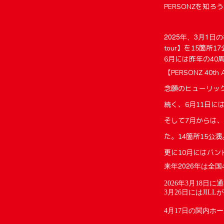
PERSONZを知
2025年、3月1日
tour】を15箇所1
6月には昨年の4
【PERSONZ 40th 
念願のヒューリック
続く、6月11日には
そして7月からは、ホー
た。14箇所15公演
更に10月にはバ
2026
来年
年は全国
2026年3月18日
3月26日にはJI
4月17日の関内ホ