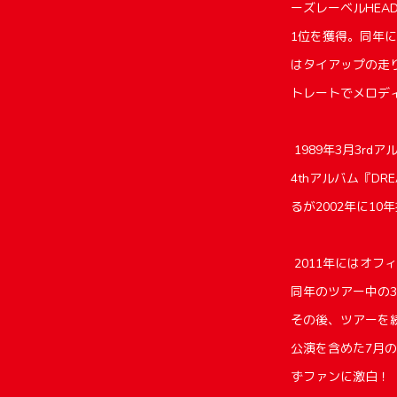
ーズレーベルHEA
1位を獲得。同年には
はタイアップの走り
トレートでメロデ
1989年3月3r
4thアルバム『DR
るが2002年に1
2011年にはオフ
同年のツアー中の
その後、ツアーを
公演を含めた7月の
ずファンに激白！