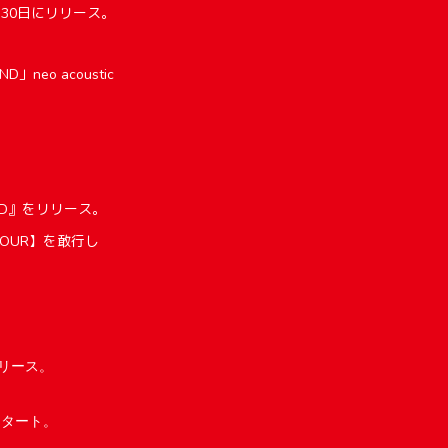
月30日にリリース。
neo acoustic
AND』をリリース。
 TOUR】を敢行し
リリース。
】がスタート。