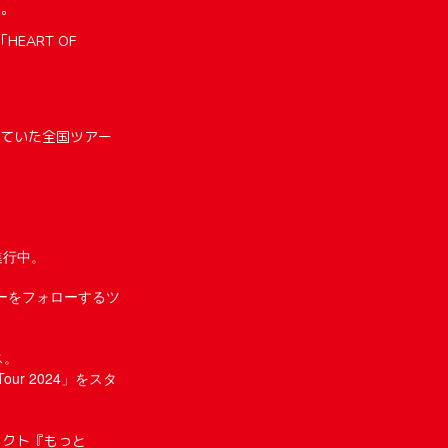
行。
ART OF
定していた全国ツアー
進行中。
アーをフォローするツ
ス。
Tour 2024」をスタ
ジェクト『もっと