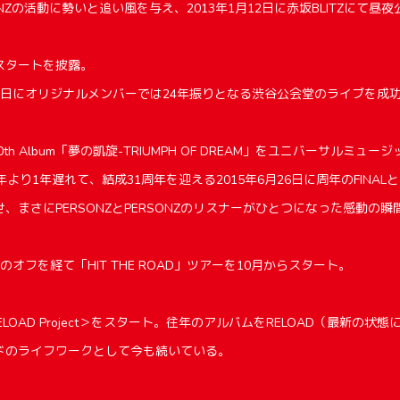
NZの活動に勢いと追い風を与え、2013年1月12日に赤坂BLITZにて昼
スタートを披露。
月26日にオリジナルメンバーでは24年振りとなる渋谷公会堂のライブを成
20th Album「夢の凱旋-TRIUMPH OF DREAM」をユニバーサルミュ
年より1年遅れて、結成31周年を迎える2015年6月26日に周年のFINA
、まさにPERSONZとPERSONZのリスナーがひとつになった感動の瞬
のオフを経て「HIT THE ROAD」ツアーを10月からスタート。
ELOAD Project＞をスタート。往年のアルバムをRELOAD（最新の状
ドのライフワークとして今も続いている。