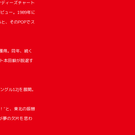
インディーズチャート
ビュー。1989年に
ると、そのPOPでス
位を獲得。同年、続く
リスト本田毅が脱退す
ングル12]を展開。
！”と、東北の振替
Lが夢の欠片を思わ