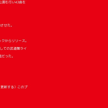
夜公演を行い43曲を
功させた。
ージックからリリース。
Lとしての武道館ライ
間だった。
態に更新する）このプ