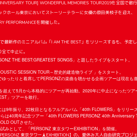
ANNIVERSARY TOUR] WONDERFUL MEMORIES TOUR2019を全国で敢
ックホール東京においてストーリーテラーに女優の原田美枝子を迎え、「HE
ORY PERFORMANCEを開催した。
禍で最新作のミニアルバム「I AM THE BEST」をリリースするも、予
り全て中止に。
SONZ THE BEST:GREATEST SONGS」と題したライブをスタート。
ACOUSTIC SESSION TOUR～歴史的建造物ライブ 」をスタート。
ゆったりと着席してPERSONZの楽曲を聴かせる企画ツアーは現在も
禍を超えて5月から本格的にツアーが再始動。2020年に中止になったツ
 BEST」ツアーを敢行。
日には9年振り、22枚目となるフルアルバム「40th FLOWERS」をリリー
40周年記念ツアー「40th FLOWERS PERSONZ 40th Anniversary 
LD OUTさせた。
試みとして、「PERSONZ 東京タワーEXHIBITION」を開催。
ERSONZ 東京タワー🗼EXHIBITION】の、夏休み大人自由研究プロ