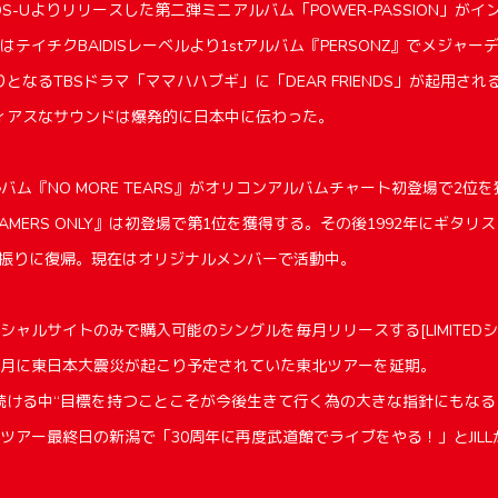
DS-Uよりリリースした第二弾ミニアルバム「POWER-PASSION」が
テイチクBAIDISレーベルより1stアルバム『PERSONZ』でメジャーデ
となるTBSドラマ「ママハハブギ」に「DEAR FRIENDS」が起用され
ィアスなサウンドは爆発的に日本中に伝わった。
dアルバム『NO MORE TEARS』がオリコンアルバムチャート初登場で2
EAMERS ONLY』は初登場で第1位を獲得する。その後1992年にギタ
0年振りに復帰。現在はオリジナルメンバーで活動中。
ィシャルサイトのみで購入可能のシングルを毎月リリースする[LIMITEDシ
3月に東日本大震災が起こり予定されていた東北ツアーを延期。
続ける中“目標を持つことこそが今後生きて行く為の大きな指針にもなる
ツアー最終日の新潟で「30周年に再度武道館でライブをやる！」とJIL