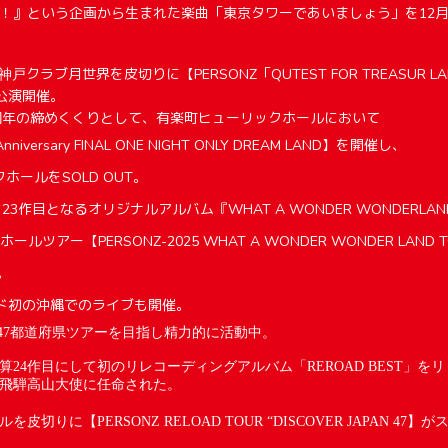
ろう！』という企画から生まれた楽曲「
東京タワーであいましょう
」を12
の神戸
クラブ月世界を皮切りに【PERSONZ「QUTEST FOR TREASUR LAND」
7公演開催。
0周年の締めくくりとして、有楽町ヒューリックホールにおいて
Anniversary FINAL ONE NIGHT ONLY DREAM LAND】を開催し、
ホールをSOLD OUT。
23作目となるオリジナルアルバム『WHAT A WONDER WONDERL
ルツアー【PERSONZ-2025 WHAT A WONDER WONDER LAND
。
ンド初の沖縄でのライブも開催。
47都道府県ツアーを目指し精力的に活動中。
に通算24作目にして初のリレコーディングアルバム「REROAD BEST」を
LLが飛騨高山大使に任命された。
ールを皮切りに【
PERSONZ RELOAD TOUR “DISCOVER JAPAN 47