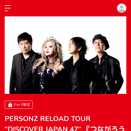
ロ
P to P限定
PERSONZ RELOAD TOUR
“DISCOVER JAPAN 47” 『つながろう