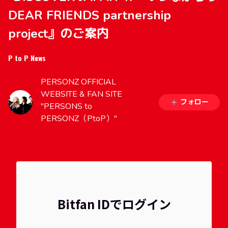
DEAR FRIENDS partnership
project』のご案内
P to P News
PERSONZ OFFICIAL
WEBSITE & FAN SITE
フォロー
"PERSONS to
PERSONZ（PtoP）"
Bitfan IDでログイン