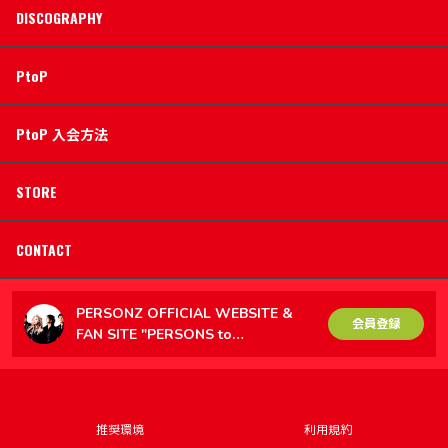
DISCOGRAPHY
PtoP
PtoP 入会方法
STORE
CONTACT
PERSONZ OFFICIAL WEBSITE &
会員登録
FAN SITE "PERSONS to
PERSONZ（PtoP）"
推奨環境
利用規約