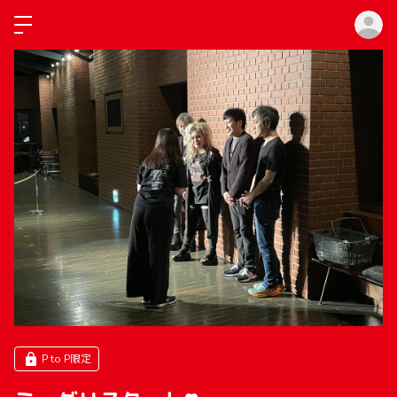
ロ
P to P限定