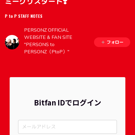
ミーグリスタート❣️
P to P STAFF NOTES
PERSONZ OFFICIAL
WEBSITE & FAN SITE
フォロー
"PERSONS to
PERSONZ（PtoP）"
Bitfan IDでログイン