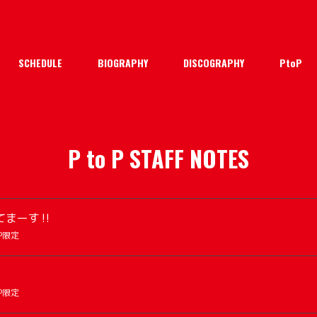
SCHEDULE
BIOGRAPHY
DISCOGRAPHY
PtoP
P to P STAFF NOTES
まーす‼️
 P限定
 P限定