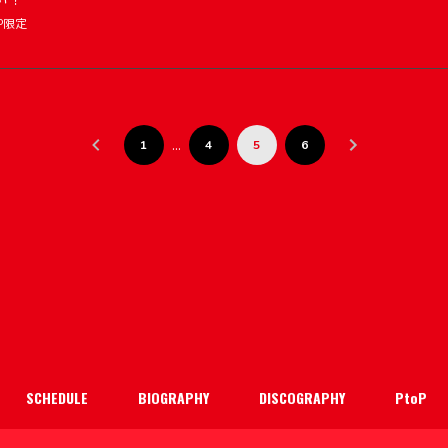
い！
 P限定
…
1
4
5
6
SCHEDULE
BIOGRAPHY
DISCOGRAPHY
PtoP