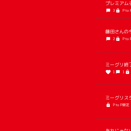
プレミアム
3
P to
藤田さんの今
2
P to
ミーグリ終了
1
1
ミーグリスタ
P to P限定