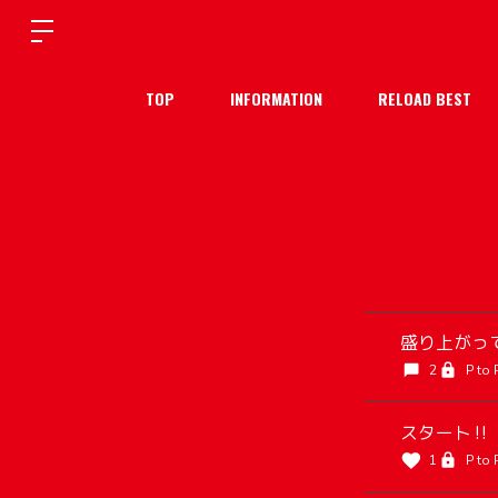
TOP
INFORMATION
RELOAD BEST
盛り上がって
2
P to
スタート‼️
1
P to