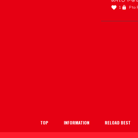
あれじゃな
1
P to
TOP
INFORMATION
RELOAD BEST