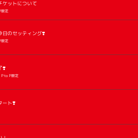
チケットについて
 P限定
日のセッティング❣️
 P限定
❣️
P to P限定
ート❣️