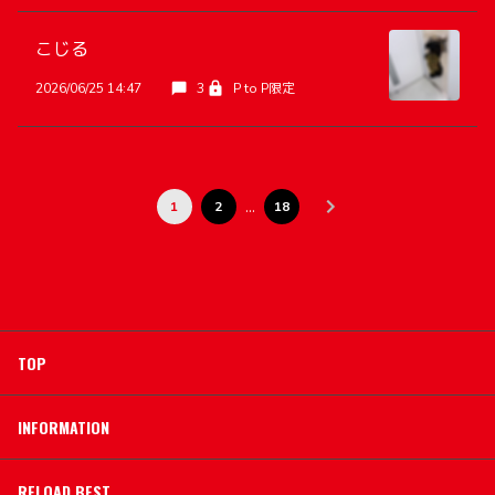
こじる
2026/06/25 14:47
3
P to P限定
…
1
2
18
TOP
INFORMATION
RELOAD BEST