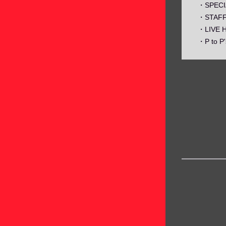
・SPECI
・STAFF
・LIVE H
・P to P