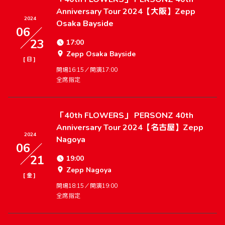
Anniversary Tour 2024【大阪】Zepp
2024
Osaka Bayside
06
23
17:00
Zepp Osaka Bayside
[
]
日
開場16:15／開演17:00
全席指定
「40th FLOWERS」 PERSONZ 40th
Anniversary Tour 2024【名古屋】Zepp
2024
Nagoya
06
21
19:00
Zepp Nagoya
[
]
金
開場18:15／開演19:00
全席指定