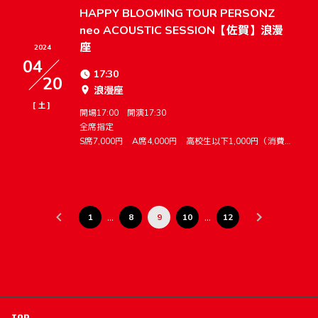
HAPPY BLOOMING TOUR PERSONZ
neo ACOUSTIC SESSION【佐賀】浪漫
座
2024
04
17:30
20
浪漫座
[
]
土
開場17:00 開演17:30
全席指定
S席7,000円 A席4,000円 高校生以下1,000円（消費税含む）※別途ドリンク代必要
…
…
1
8
9
10
12
TOP