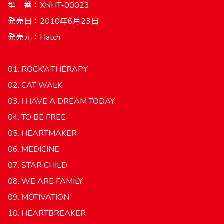
型 番：XNHT-00023
発売日：2010年6月23日
発売元：Hatch
01. ROCK’A’THERAPY
02. CAT WALK
03. I HAVE A DREAM TODAY
04. TO BE FREE
05. HEARTMAKER
06. MEDICINE
07. STAR CHILD
08. WE ARE FAMILY
09. MOTIVATION
10. HEARTBREAKER