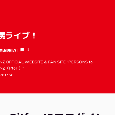
札幌ライブ！
 MEMORIES]
1
Z OFFICIAL WEBSITE & FAN SITE "PERSONS to
NZ（PtoP）"
28 09:41