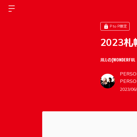
P to P限定
2023
JILLの[WONDERFUL
PERSON
PERSO
2023/06/