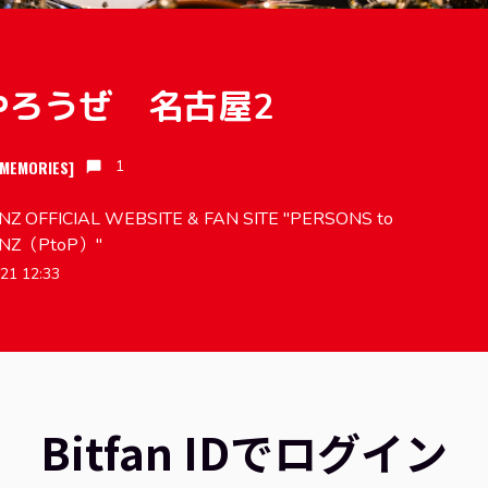
やろうぜ 名古屋2
 MEMORIES]
1
Z OFFICIAL WEBSITE & FAN SITE "PERSONS to
NZ（PtoP）"
21 12:33
Bitfan IDでログイン