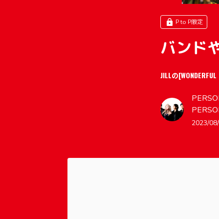
P to P限定
バンド
JILLの[WONDERFUL
PERSON
PERSO
2023/08/