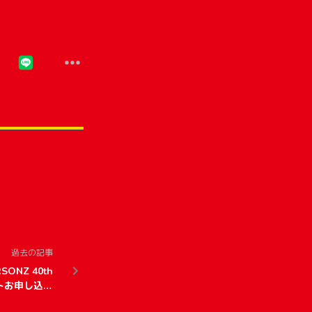
過去の記事
SONZ 40th
チケットお申し込み
ついての追記