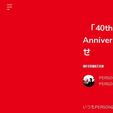
「40th
Annive
せ
INFORMATION
PERSON
PERSO
いつもPERSO