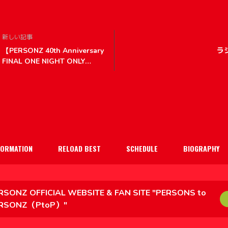
新しい記事
【PERSONZ 40th Anniversary
ラ
FINAL ONE NIGHT ONLY
DREAM LAND 注釈付き指定席
販売のお知らせ】
FORMATION
RELOAD BEST
SCHEDULE
BIOGRAPHY
RSONZ OFFICIAL WEBSITE & FAN SITE "PERSONS to
RSONZ（PtoP）"