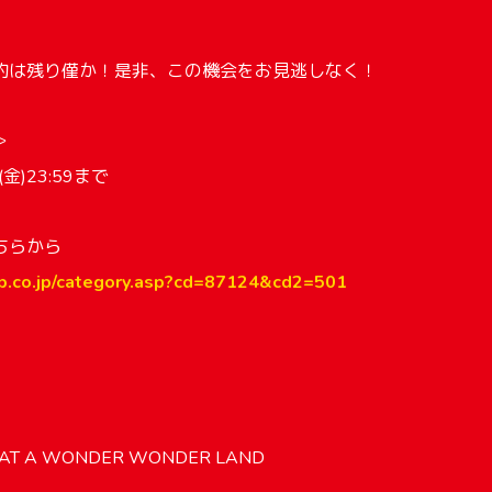
約は残り僅か！是非、この機会をお見逃しなく！
＞
(金)23:59まで
ちらから
vap.co.jp/category.asp?cd=87124&cd2=501
細】
HAT A WONDER WONDER LAND