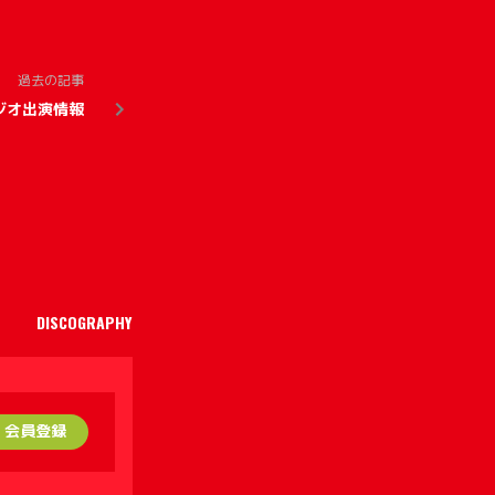
過去の記事
ジオ出演情報
DISCOGRAPHY
PtoP
PtoP 入会方法
STORE
会員登録