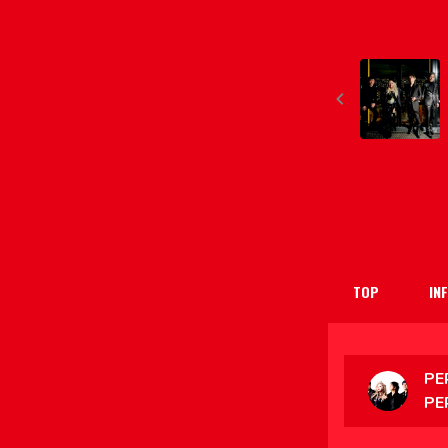
TOP
IN
PE
PE