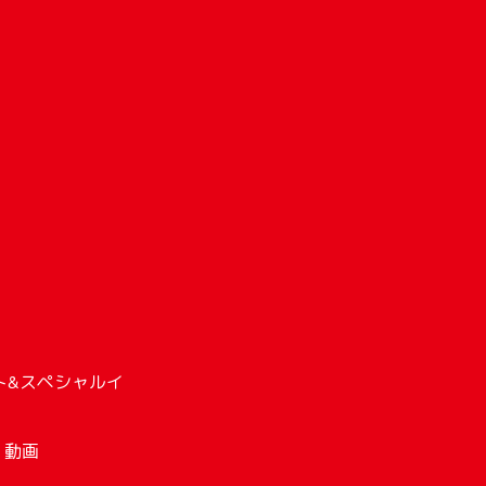
D」
イジェスト&スペシャルイ
ン 動画