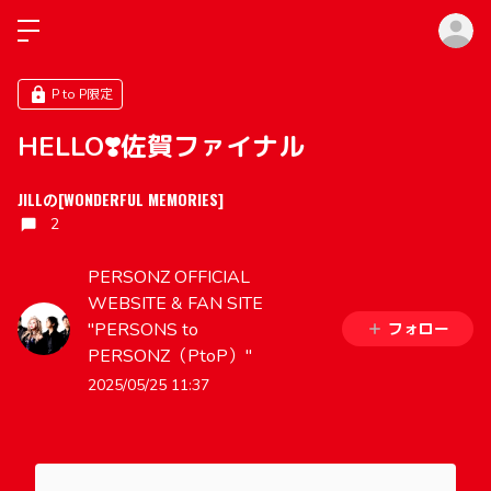
ロ
P to P限定
HELLO❣️佐賀ファイナル
JILLの[WONDERFUL MEMORIES]
2
PERSONZ OFFICIAL
WEBSITE & FAN SITE
"PERSONS to
フォロー
PERSONZ（PtoP）"
2025/05/25 11:37