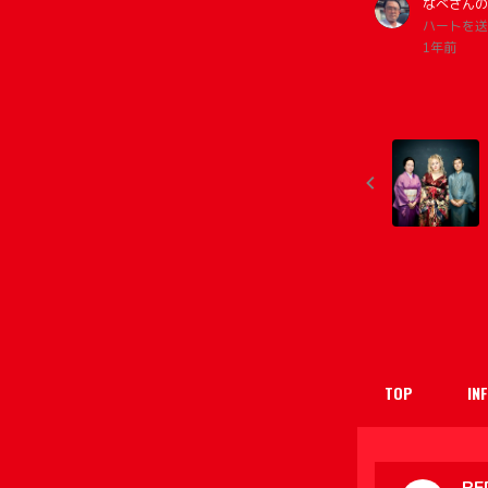
なべさんの
ハートを送
1年前
TOP
IN