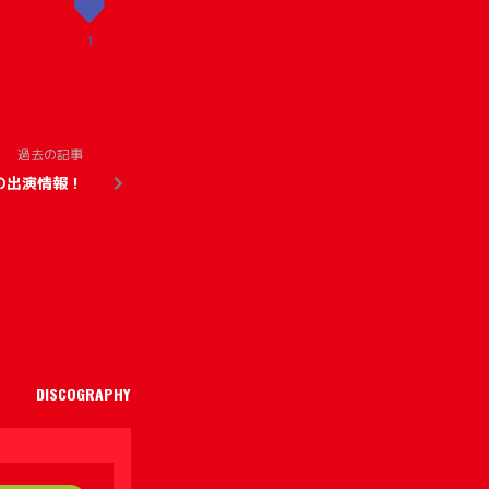
1
過去の記事
の出演情報！
DISCOGRAPHY
PtoP
PtoP 入会方法
STORE