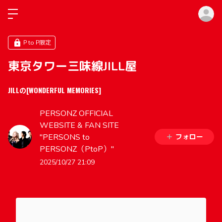
ロ
P to P限定
東京タワー三味線JILL屋
JILLの[WONDERFUL MEMORIES]
PERSONZ OFFICIAL
WEBSITE & FAN SITE
"PERSONS to
フォロー
PERSONZ（PtoP）"
2025/10/27 21:09