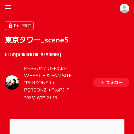
ロ
P to P限定
東京タワー_scene5
JILLの[WONDERFUL MEMORIES]
PERSONZ OFFICIAL
WEBSITE & FAN SITE
"PERSONS to
フォロー
PERSONZ（PtoP）"
2025/10/27 21:33