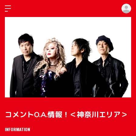
ロ
コメントO.A.情報！＜神奈川エリア＞
INFORMATION