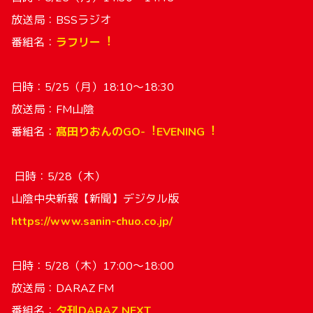
放送局：BSSラジオ
番組名：
ラフリー︕
日時：5/25（月）18:10〜18:30
放送局：FM⼭陰
番組名：
髙⽥りおんのGO-︕EVENING︕
日時：5/28（木）
⼭陰中央新報【新聞】デジタル版
https://www.sanin-chuo.co.jp/
日時：5/28（木）17:00〜18:00
放送局：DARAZ FM
番組名：
⼣刊DARAZ NEXT