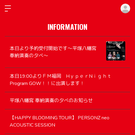
ロ
INFORMATION
本日より予約受付開始です〜平塚八幡宮
奉納演奏の夕べ〜
本日19:00よりＦＭ福岡 HｙｐｅｒNｉｇｈｔ
Program GOW！！に出演します！
平塚八幡宮 奉納演奏の夕べのお知らせ
【HAPPY BLOOMING TOUR】 PERSONZ neo
ACOUSTIC SESSION