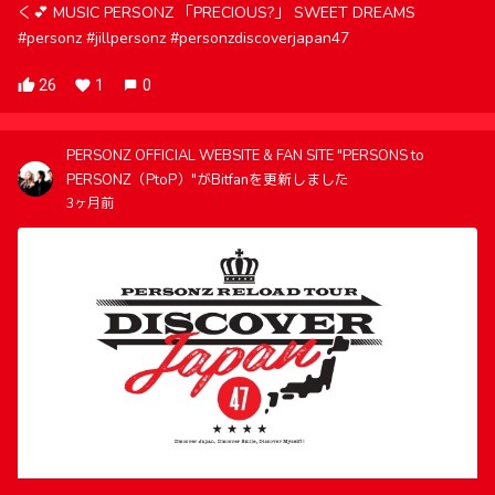
く💕 MUSIC PERSONZ 「PRECIOUS?」 SWEET DREAMS
#personz #jillpersonz #personzdiscoverjapan47
26
1
0
PERSONZ OFFICIAL WEBSITE & FAN SITE "PERSONS to
PERSONZ（PtoP）"がBitfanを更新しました
3ヶ月前