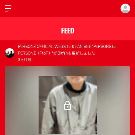
ロ
FEED
PERSONZ OFFICIAL WEBSITE & FAN SITE "PERSONS to
PERSONZ（PtoP）"がBitfanを更新しました
3ヶ月前