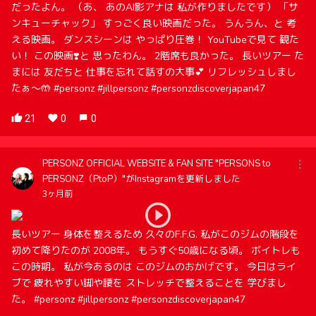
だったよん。 （あ、 あのAI影アナは 私が作りましたです） 「サ
ンキューチャック」 すっごく良い映画だった。 うんうん、と 考
える映画。 ダンスシーンは やっぱり圧巻！ YouTubeで見て 観た
い！ この映画❣️と 思ったわん。 2階席も良かった。 長いツアー た
まには 友だちと 仕事を忘れて話すの大事💕 リフレッシュしまし
たぁ〜🤲 #personz #jillpersonz #personzdiscoverjapan47
21
0
0
PERSONZ OFFICIAL WEBSITE & FAN SITE "PERSONS to
PERSONZ（PtoP）"がInstagramを更新しました
3ヶ月前
長いツアー 身体を整えるため 久々のF.F.G. 私がこのジムの階段を
初めて降りたのが 2008年。 もうすぐ50歳になる頃。 ボイトレも
この時期。 私が今あるのは このジムのおかげです。 今日はライ
ブで 疲れやすい脚や腰を ストレッチで整えることを 学びまし
た。 #personz #jillpersonz #personzdiscoverjapan47