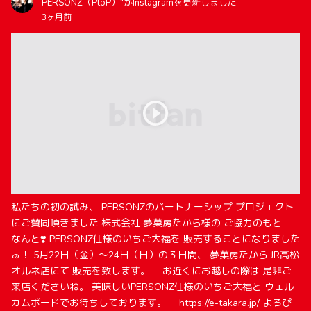
PERSONZ（PtoP）"がInstagramを更新しました
3ヶ月前
私たちの初の試み、 PERSONZのパートナーシップ プロジェクト
にご賛同頂きました 株式会社 夢菓房たから様の ご協力のもと
なんと❣️ PERSONZ仕様のいちご大福を 販売することになりました
ぁ！ 5月22日（金）～24日（日）の３日間、 夢菓房たから JR高松
オルネ店にて 販売を致します。 お近くにお越しの際は 是非ご
来店くださいね。 美味しいPERSONZ仕様のいちご大福と ウェル
カムボードでお待ちしております。 https://e-takara.jp/ よろぴ