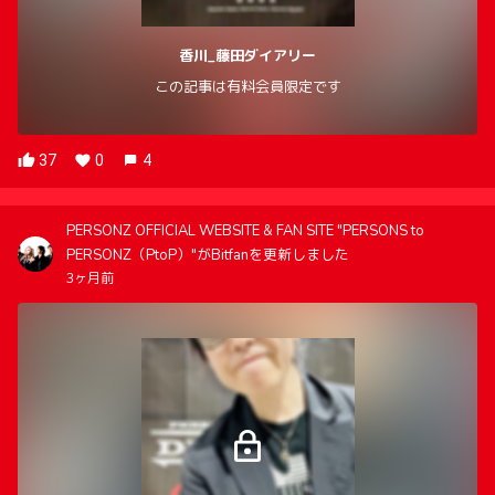
香川_藤田ダイアリー
この記事は有料会員限定です
37
0
4
PERSONZ OFFICIAL WEBSITE & FAN SITE "PERSONS to
PERSONZ（PtoP）"がBitfanを更新しました
3ヶ月前