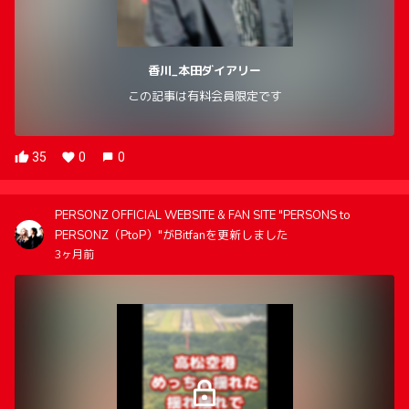
香川_本田ダイアリー
この記事は有料会員限定です
35
0
0
PERSONZ OFFICIAL WEBSITE & FAN SITE "PERSONS to
PERSONZ（PtoP）"がBitfanを更新しました
3ヶ月前