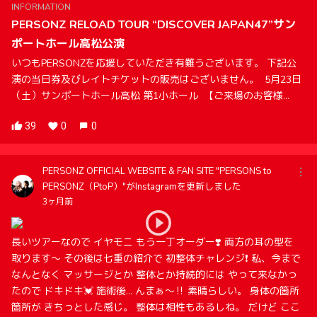
INFORMATION
PERSONZ RELOAD TOUR “DISCOVER JAPAN47”サン
ポートホール高松公演
いつもPERSONZを応援していただき有難うございます。 下記公
演の当日券及びレイトチケットの販売はございません。 5月23日
（土）サンポートホール高松 第1小ホール 【ご来場のお客様...
39
0
0
PERSONZ OFFICIAL WEBSITE & FAN SITE "PERSONS to
PERSONZ（PtoP）"がInstagramを更新しました
3ヶ月前
長いツアーなので イヤモニ もう一丁オーダー❣️ 両方の耳の型を
取ります〜 その後は七重の紹介で 初整体チャレンジ❗️ 私、今まで
なんとなく マッサージとか 整体とか持続的には やって来なかっ
たので ドキドキ💓 施術後… んまぁ〜‼️ 素晴らしい。 身体の箇所
箇所が きちっとした感じ。 整体は相性もあるしね。 だけど ここ