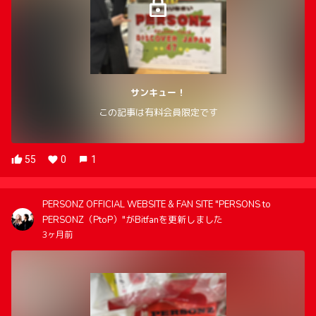
サンキュー！
この記事は有料会員限定です
55
0
1
PERSONZ OFFICIAL WEBSITE & FAN SITE "PERSONS to
PERSONZ（PtoP）"がBitfanを更新しました
3ヶ月前