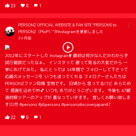
23
0
1
PERSONZ OFFICIAL WEBSITE & FAN SITE "PERSONS to
PERSONZ（PtoP）"がInstagramを更新しました
3ヶ月前
2012年にスタートした Instagram❣️ 最初は何がなんだかわからず
試行錯誤だったなぁ。 インスタって 遡って見るの大変だから 一
挙にあげてみた。 私にとっては 14年間で フォローして下さって
応援のメッセージを いつも送ってくれる フォロアーさんたちは
PERSONZファン同様 宝物です。 日頃から 思ってるけど あらため
て 感謝を込めて🤲💕 いつも ありがとうございます。 今後も 47都
道府県ツアーのアップが 重なっていきます。 宜しくお願い致しま
す🙇‍♀️🥹 #personz #jillpersonz #personzdiscoverjapan47
22
0
1