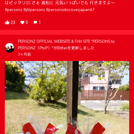
はピッタリ🙆‍♀️ さぁ 高松に 元気いっぱいで💪 行きますよ〜
#personz #jillpersonz #personzdiscoverjapan47
23
0
1
PERSONZ OFFICIAL WEBSITE & FAN SITE "PERSONS to
PERSONZ（PtoP）"がBitfanを更新しました
3ヶ月前