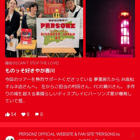
藤田の[CAN’T STOP THE LOVE]
ものっそ好きやが香川
今回のツアーを熱烈サポートくださっている 夢菓房たから JR高松
オルネ店さんへ。 左からご担当の村田さん、FCの瀬川さん。 手作
りの域を超える素晴らしいディスプレイにパーソンズ愛が爆発し
ていて感...
54
0
0
PERSONZ OFFICIAL WEBSITE & FAN SITE "PERSONS to