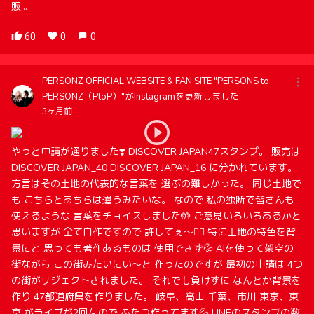
販...
60
0
0
PERSONZ OFFICIAL WEBSITE & FAN SITE "PERSONS to
PERSONZ（PtoP）"がInstagramを更新しました
3ヶ月前
やっと申請が通りました❣️ DISCOVER JAPAN47スタンプ。 販売は
DISCOVER JAPAN_40 DISCOVER JAPAN_16 に分かれています。
方言はその土地の代表的な言葉を 選ぶの難しかった。 同じ土地で
も こちらとあちらは違うみたいな。 なので 私の独断で皆さんも
使えるような 言葉をチョイスしました🤲 ご意見いろいろあるかと
思いますが 全て自作ですので 許してぇ〜🙇‍♀️ 特に土地の特色を背
景にと 思っても著作あるものは 使用できず💦 AIを使って架空の
街ながら この街みたいにい〜と 作ったのですが 最初の申請は 4つ
の街がリジェクトされました。 それでも負けずに なんとか背景を
作り 47都道府県を作りました。 岐阜、高山 千葉、市川 東京、東
京 がライブが2回なので ふたつ作ってます💦 LINEのスタンプの数