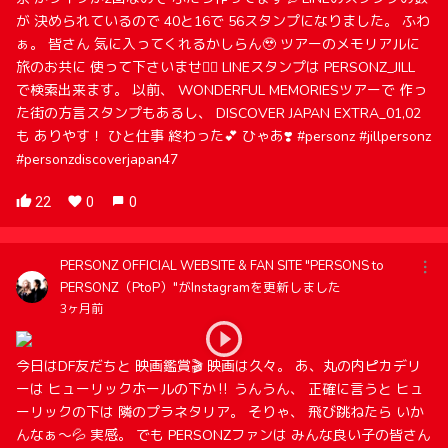
が 決められているので 40と16で 56スタンプになりました。 ふわ
ぁ。 皆さん 気に入ってくれるかしらん🥹 ツアーのメモリアルに
旅のお共に 使って下さいませ🙇‍♀️ LINEスタンプは PERSONZ_JILL
で検索出来ます。 以前、 WONDERFUL MEMORIESツアーで 作っ
た街の方言スタンプもあるし、 DISCOVER JAPAN EXTRA_01,02
も ありやす！ ひと仕事 終わった💕 ひゃあ❣️ #personz #jillpersonz
#personzdiscoverjapan47
22
0
0
PERSONZ OFFICIAL WEBSITE & FAN SITE "PERSONS to
PERSONZ（PtoP）"がInstagramを更新しました
3ヶ月前
今日はDF友だちと 映画鑑賞🎬 映画は久々。 あ、丸の内ピカデリ
ーは ヒューリックホールの下か‼️ うんうん、 正確に言うと ヒュ
ーリックの下は 隣のプラネタリア。 そりゃ、 飛び跳ねたら いか
んなぁ〜💦 実感。 でも PERSONZファンは みんな良い子の皆さん