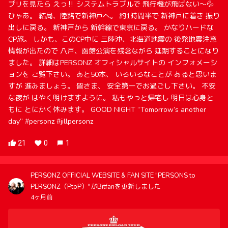
プリを見たら えっ‼️ システムトラブルで 飛行機が飛ばない〜💦
ひゃあ。 結局、陸路で新神戸へ。 約1時間半で 新神戸に着き 振り
出しに戻る。 新神戸から 新幹線で東京に戻る。 かなりハードな
CP旅。 しかも、このCP中に 三陸沖、北海道地震の 後発地震注意
情報が出たので 八戸、函館公演を残念ながら 延期することになり
ました。 詳細はPERSONZ オフィシャルサイトの インフォメーシ
ョンを ご覧下さい。 あと50本、 いろいろなことが あると思いま
すが 進みましょう。 皆さま、 安全第一でお過ごし下さい。 不安
な夜が はやく明けますように。 私もやっと帰宅し 明日は心身と
もに とにかく休みます。 GOOD NIGHT “Tomorrow’s another
day” #personz #jillpersonz
21
0
1
PERSONZ OFFICIAL WEBSITE & FAN SITE "PERSONS to
PERSONZ（PtoP）"がBitfanを更新しました
4ヶ月前