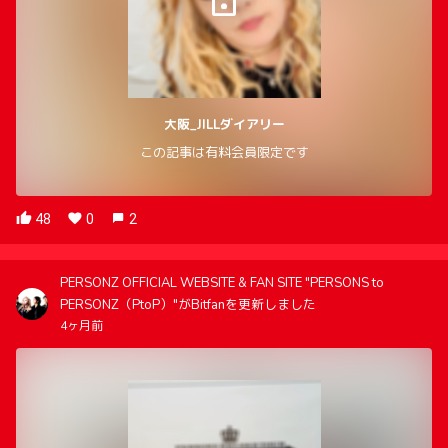
大阪_JILLダイアリー
この記事は有料会員限定です
48
0
2
PERSONZ OFFICIAL WEBSITE & FAN SITE "PERSONS to
PERSONZ（PtoP）"がBitfanを更新しました
4ヶ月前