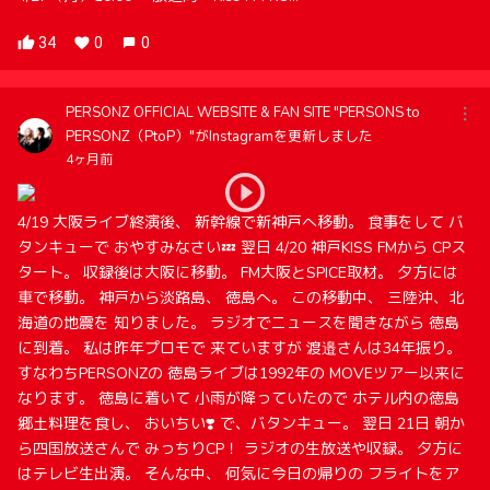
34
0
0
PERSONZ OFFICIAL WEBSITE & FAN SITE "PERSONS to
PERSONZ（PtoP）"がInstagramを更新しました
4ヶ月前
4/19 大阪ライブ終演後、 新幹線で新神戸へ移動。 食事をして バ
タンキューで おやすみなさい💤 翌日 4/20 神戸KISS FMから CPス
タート。 収録後は大阪に移動。 FM大阪とSPICE取材。 夕方には
車で移動。 神戸から淡路島、 徳島へ。 この移動中、 三陸沖、北
海道の地震を 知りました。 ラジオでニュースを聞きながら 徳島
に到着。 私は昨年プロモで 来ていますが 渡邉さんは34年振り。
すなわちPERSONZの 徳島ライブは1992年の MOVEツアー以来に
なります。 徳島に着いて 小雨が降っていたので ホテル内の徳島
郷土料理を食し、 おいちい❣️ で、バタンキュー。 翌日 21日 朝か
ら四国放送さんで みっちりCP！ ラジオの生放送や収録。 夕方に
はテレビ生出演。 そんな中、 何気に今日の帰りの フライトをア