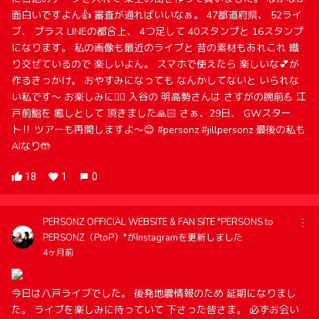
面白いですよん👍 審査が通ればいいなぁ。 47都道府県、 52ライ
ブ、 プラス LINEの都合上、 4つ足して 40スタンプと 16スタンプ
になります。 私の画像も最近のライブと 昔の素材もあれこれ 織
り交ぜているので 楽しいよん。 スマホで使えたら 楽しいな💕が
作るきっかけ。 おやすみになっても なんかしてないと いられな
い私です〜 お楽しみに🙇‍♀️ 入谷の 明高勢さんは さすがの腕前💪 江
戸前鮨を 癒しとして 頂きました🙏🏻 さぁ、29日、 GWスター
ト‼️ ツアーも再開しますよ〜😊 #personz #jillpersonz 最後の私も
AIなり🤲
18
1
0
PERSONZ OFFICIAL WEBSITE & FAN SITE "PERSONS to
PERSONZ（PtoP）"がInstagramを更新しました
4ヶ月前
今日は八戸ライブでした。 後発地震情報のため 延期になりまし
た。 ライブを楽しみに待っていて 下さった皆さま。 必ずお会い