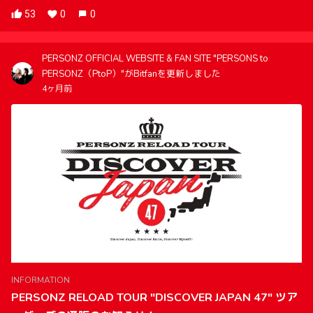
53
0
0
PERSONZ OFFICIAL WEBSITE & FAN SITE "PERSONS to
PERSONZ（PtoP）"がBitfanを更新しました
4ヶ月前
INFORMATION
PERSONZ RELOAD TOUR "DISCOVER JAPAN 47" ツア