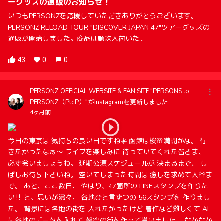
ーグッズの通販のお知らせ！
いつもPERSONZを応援していただきありがとうございます。
PERSONZ RELOAD TOUR "DISCOVER JAPAN 47"ツアーグッズの
通販が開始しました。商品は順次入荷いた...
43
0
0
PERSONZ OFFICIAL WEBSITE & FAN SITE "PERSONS to
PERSONZ（PtoP）"がInstagramを更新しました
4ヶ月前
今日の東京は 気持ちの良い日ですね☀️ 函館は桜🌸満開かな。 行
きたかったなぁ〜 ライブを楽しみに 待っていてくれた皆さま、
必ず会いましょうね。 延期公演スケジュールが 決まるまで、 し
ばしお待ち下さいね。 空いてしまった時間は 癒しを求めて入谷ま
で。 あと、ここ数日、 やはり、47箇所の LINEスタンプを作りた
い‼️ と、思いが沸々。 各地ひと言ずつの 56スタンプを 作りまし
た。 背景には各地の街を 入れたかったけど 著作など難しくて AI
に各地のデータを入れて 架空の街を作って貰いました。 なかなか