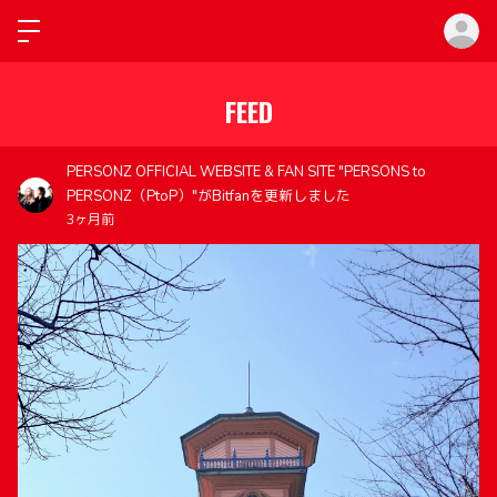
ロ
FEED
PERSONZ OFFICIAL WEBSITE & FAN SITE "PERSONS to
PERSONZ（PtoP）"がBitfanを更新しました
3ヶ月前