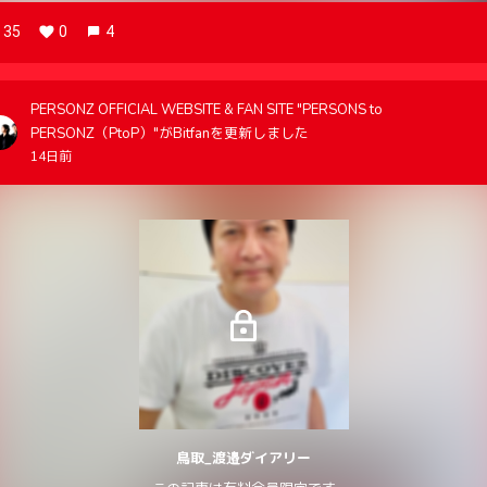
35
0
4
PERSONZ OFFICIAL WEBSITE & FAN SITE "PERSONS to
PERSONZ（PtoP）"がBitfanを更新しました
14日前
鳥取_渡邉ダイアリー