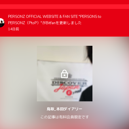
PERSONZ OFFICIAL WEBSITE & FAN SITE "PERSONS to
PERSONZ（PtoP）"がBitfanを更新しました
14日前
鳥取_本田ダイアリー
この記事は有料会員限定です