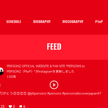
SCHEDULE
BIOGRAPHY
DISCOGRAPHY
PtoP
FEED
PERSONZ OFFICIAL WEBSITE & FAN SITE "PERSONS to
PERSONZ（PtoP）"がInstagramを更新しました
13日前
がとう👏👏👏👏 @jillpersonz #personz #personzdiscoverjapan47
25
0
6