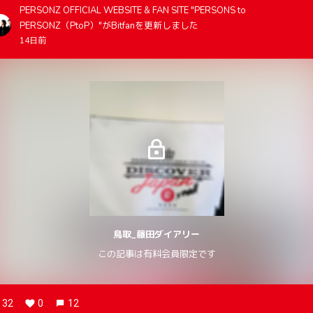
PERSONZ OFFICIAL WEBSITE & FAN SITE "PERSONS to
PERSONZ（PtoP）"がBitfanを更新しました
14日前
鳥取_藤田ダイアリー
この記事は有料会員限定です
32
0
12