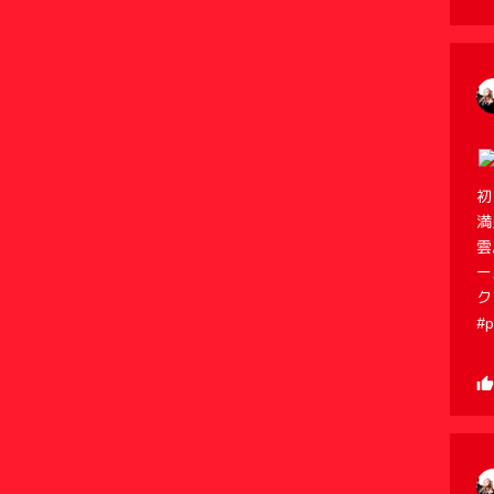
初
満
雲
ー
ク
#p