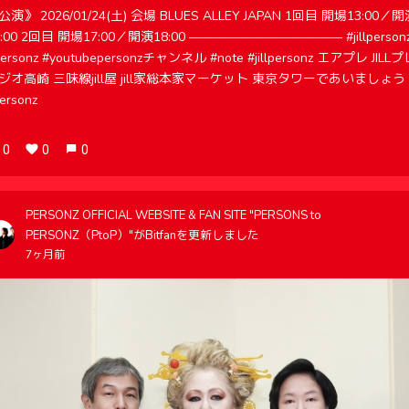
公演》 2026/01/24(土) 会場 BLUES ALLEY JAPAN 1回目 開場13:00／
4:00 2回目 開場17:00／開演18:00 ———————————— #jillperson
ersonz #youtubepersonzチャンネル #note #jillpersonz エアプレ JILL
ジオ高崎 三味線jill屋 jill家総本家マーケット 東京タワーであいましょう
ersonz
0
0
0
PERSONZ OFFICIAL WEBSITE & FAN SITE "PERSONS to
PERSONZ（PtoP）"がBitfanを更新しました
7ヶ月前