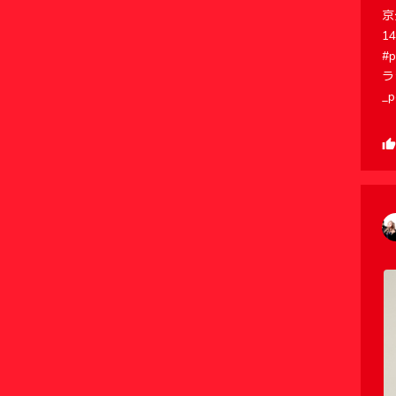
京
1
#p
ラ
_p