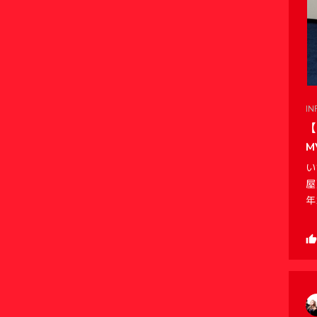
IN
【
M
い
屋
年