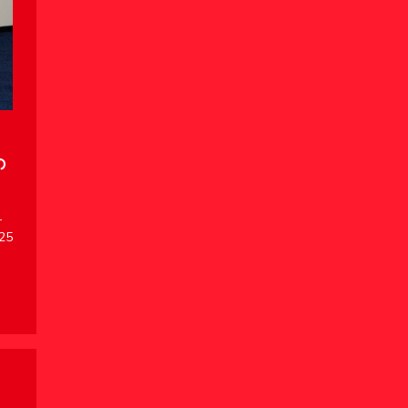
の
L
25