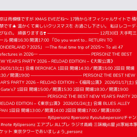
京は雨模様ですが XMAS EVEだね〜 17時からオフィシャルサイトで 情
禁です🎄 温かくて楽しいクリスマスを お過ごし下さい。 私はレコーデ
グなの。 頑張りまする❣️ ———————————— 12月30日 大手町
ル 開場16:30 開演17:00 「Do you want to... RETURN TO
NDERLAND？2025」 ―The final time trip of 2025～ To all 47
refectures in 2026― ———————————— PERSONZ THE BEST
EW YEAR’S PARTY 2026 – RELOAD EDITION –《大阪公演》
026/01/10(土) 会場 BERONICA 1回目 開場14:30／開演15:00 2回目 開場
8:30／開演19:00 ———————————— PERSONZ THE BEST NEW
EAR’S PARTY 2026 – RELOAD EDITION –《福岡公演》 2026/01/17(土) 
 Gate’s7 1回目 開場15:00／開演15:30 2回目 開場18:30／開演19:00
——————————— PERSONZ THE BEST NEW YEAR’S PARTY 20
 RELOAD EDITION –《東京公演》 2026/01/24(土) 会場 BLUES ALLEY
APAN 1回目 開場13:00／開演14:00 2回目 開場17:00／開演18:00
——————————— #jillpersonz #personz #youtubepersonzチャ
 #note #jillpersonz エアプレ JILLプレ ラジオ高崎 三味線jill屋 jill家総本
ケット 東京タワーであいましょう_personz