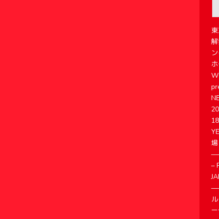
東
解
ン
ホー
WO
p
N
2
1
Y
場
—
–
J
—
ル
ー