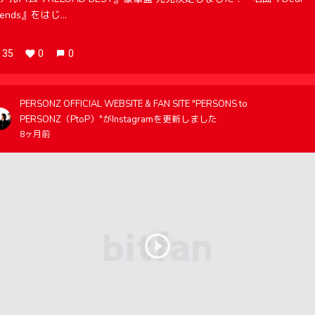
iends』をはじ...
35
0
0
PERSONZ OFFICIAL WEBSITE & FAN SITE "PERSONS to
PERSONZ（PtoP）"がInstagramを更新しました
8ヶ月前