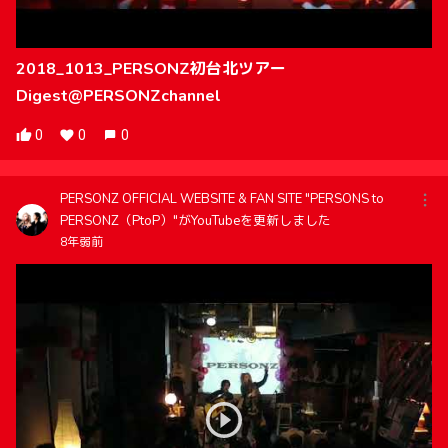
2018_1013_PERSONZ初台北ツアー
Digest@PERSONZchannel
0
0
0
PERSONZ OFFICIAL WEBSITE & FAN SITE "PERSONS to
PERSONZ（PtoP）"がYouTubeを更新しました
8年弱前