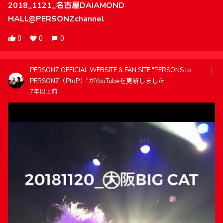
2018_1121_名古屋DAIAMOND
HALL@PERSONZchannel
0
0
0
PERSONZ OFFICIAL WEBSITE & FAN SITE "PERSONS to
PERSONZ（PtoP）"がYouTubeを更新しました
7年以上前