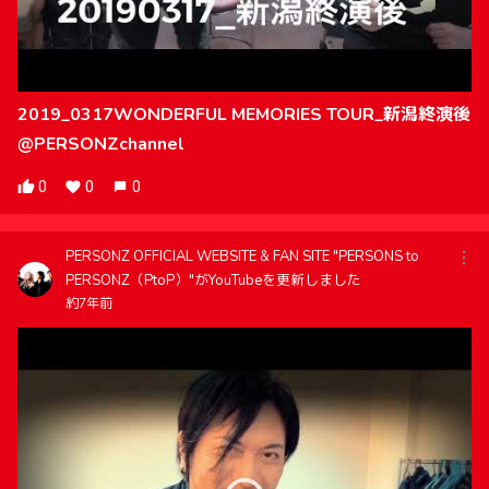
2019_0317WONDERFUL MEMORIES TOUR_新潟終演後
@PERSONZchannel
0
0
0
PERSONZ OFFICIAL WEBSITE & FAN SITE "PERSONS to
PERSONZ（PtoP）"がYouTubeを更新しました
約7年前