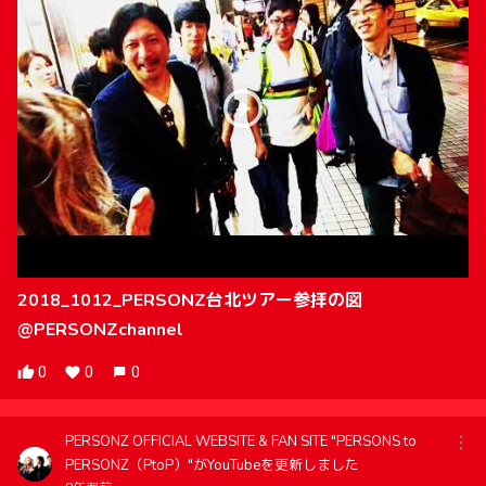
2018_1012_PERSONZ台北ツアー参拝の図
@PERSONZchannel
0
0
0
PERSONZ OFFICIAL WEBSITE & FAN SITE "PERSONS to
PERSONZ（PtoP）"がYouTubeを更新しました