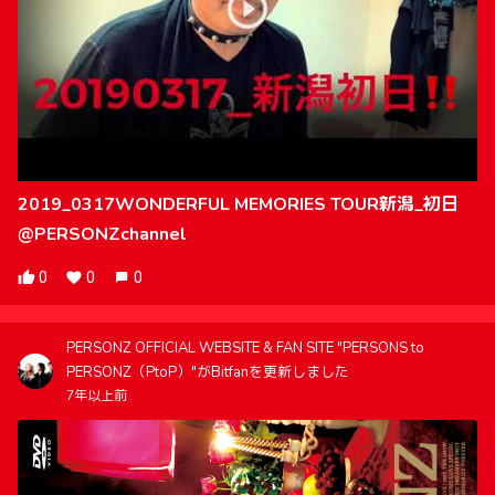
2019_0317WONDERFUL MEMORIES TOUR新潟_初日
@PERSONZchannel
0
0
0
PERSONZ OFFICIAL WEBSITE & FAN SITE "PERSONS to
PERSONZ（PtoP）"がBitfanを更新しました
7年以上前