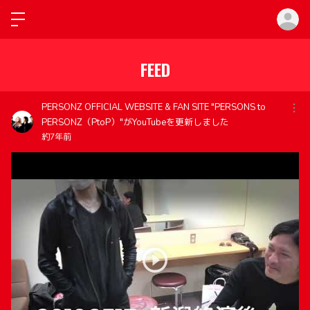
ロ
FEED
PERSONZ OFFICIAL WEBSITE & FAN SITE "PERSONS to
PERSONZ（PtoP）"がYouTubeを更新しました
約7年前