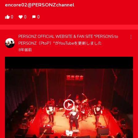
encore02@PERSONZchannel
0
0
0
PERSONZ OFFICIAL WEBSITE & FAN SITE "PERSONS to
PERSONZ（PtoP）"がYouTubeを更新しました
8年弱前