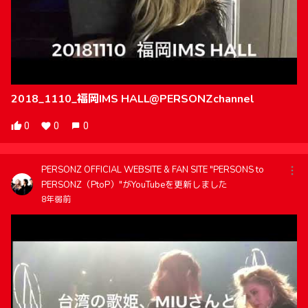
2018_1110_福岡IMS HALL@PERSONZchannel
0
0
0
PERSONZ OFFICIAL WEBSITE & FAN SITE "PERSONS to
PERSONZ（PtoP）"がYouTubeを更新しました
8年弱前