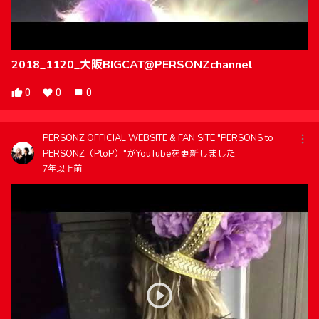
2018_1120_大阪BIGCAT@PERSONZchannel
0
0
0
PERSONZ OFFICIAL WEBSITE & FAN SITE "PERSONS to
PERSONZ（PtoP）"がYouTubeを更新しました
7年以上前