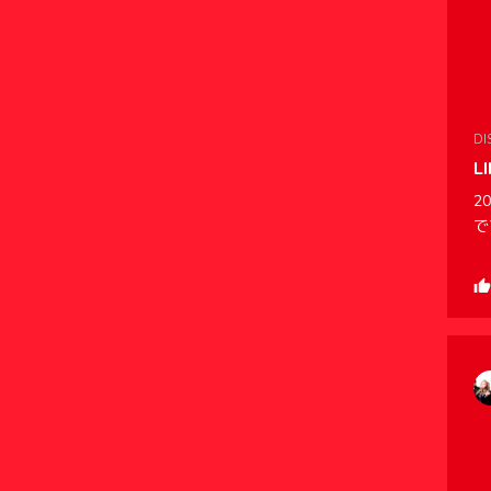
DI
L
2
で