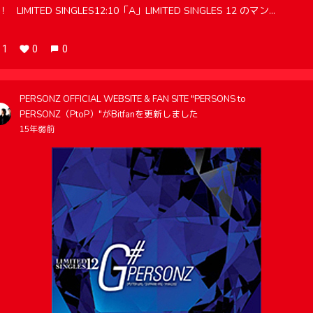
！ LIMITED SINGLES12:10「A」LIMITED SINGLES 12 のマン...
1
0
0
PERSONZ OFFICIAL WEBSITE & FAN SITE "PERSONS to
PERSONZ（PtoP）"がBitfanを更新しました
15年弱前