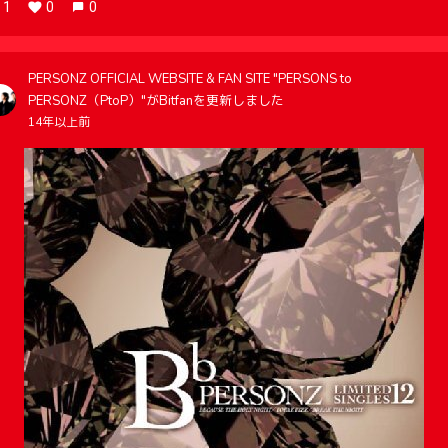
1
0
0
PERSONZ OFFICIAL WEBSITE & FAN SITE "PERSONS to
PERSONZ（PtoP）"がBitfanを更新しました
14年以上前