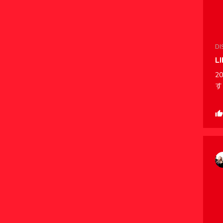
DI
L
2
す