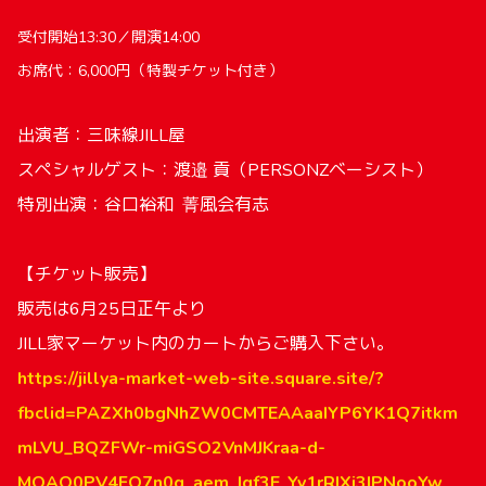
受付開始13:30／開演14:00
お席代：6,000円（特製チケット付き）
出演者：三味線JILL屋
スペシャルゲスト：渡邉 貢（PERSONZベーシスト）
特別出演：谷口裕和 菁風会有志
【チケット販売】
販売は6月25日正午より
JILL家マーケット内のカートからご購入下さい。
https://jillya-market-web-site.square.site/?
fbclid=PAZXh0bgNhZW0CMTEAAaaIYP6YK1Q7itkm
mLVU_BQZFWr-miGSO2VnMJKraa-d-
MOAQ0PV4FO7n0g_aem_Igf3E_Yv1rRIXj3IPNooYw