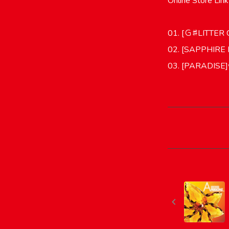
Online Store Lin
01. [Ｇ♯LITTER
02. [SAPPHIR
03. [PARADISE