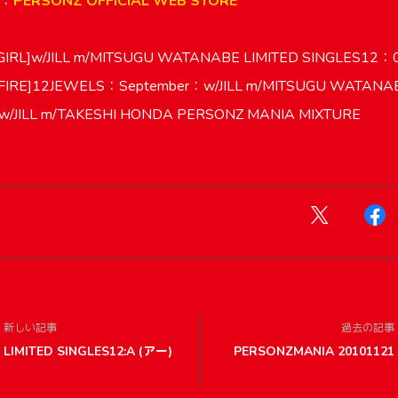
k：
PERSONZ OFFICIAL WEB STORE
 GIRL]w/JILL m/MITSUGU WATANABE LIMITED SINGLES12：
E FIRE]12JEWELS：September：w/JILL m/MITSUGU WATANA
]w/JILL m/TAKESHI HONDA PERSONZ MANIA MIXTURE
新しい記事
過去の記事
LIMITED SINGLES12:A (アー)
PERSONZMANIA 20101121