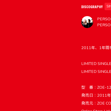
DISCOGRAPHY
SI
PERSON
PERSO
2011年、1年間
LIMITED SING
LIMITED S
型 番：ZOE-12
発売日：2011年
発売元：ZOE CO