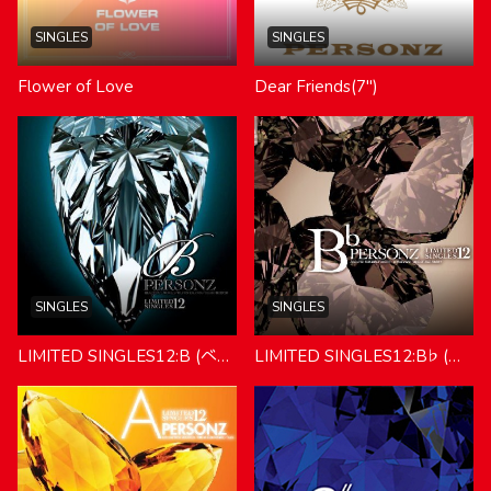
SINGLES
SINGLES
Flower of Love
Dear Friends(7″)
SINGLES
SINGLES
LIMITED SINGLES12:B (べー)
LIMITED SINGLES12:B♭ (べーフラット)