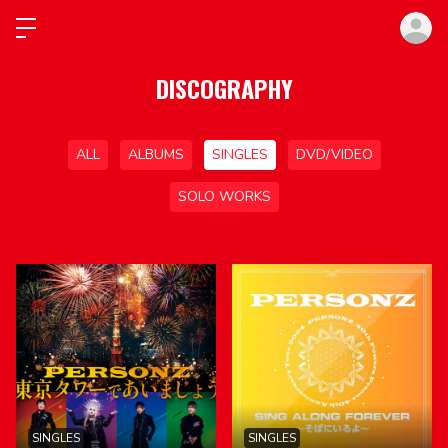
ロ
DISCOGRAPHY
ALL
ALBUMS
SINGLES
DVD/VIDEO
SOLO WORKS
SINGLES
SINGLES