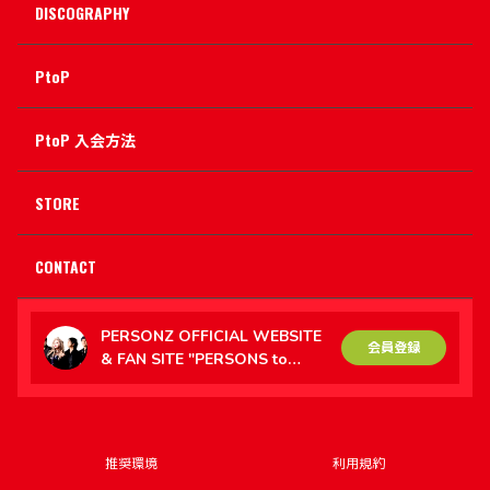
DISCOGRAPHY
PtoP
PtoP 入会方法
STORE
CONTACT
PERSONZ OFFICIAL WEBSITE
会員登録
& FAN SITE "PERSONS to
PERSONZ（PtoP）"
推奨環境
利用規約