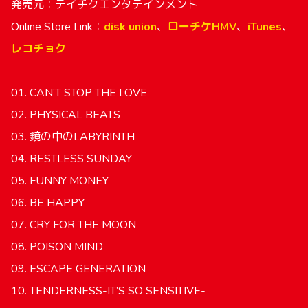
発売元：テイチクエンタテインメント
Online Store Link：
disk union
、
ローチケHMV
、
iTunes
、
レコチョク
01. CAN’T STOP THE LOVE
02. PHYSICAL BEATS
03. 鏡の中のLABYRINTH
04. RESTLESS SUNDAY
05. FUNNY MONEY
06. BE HAPPY
07. CRY FOR THE MOON
08. POISON MIND
09. ESCAPE GENERATION
10. TENDERNESS-IT’S SO SENSITIVE-