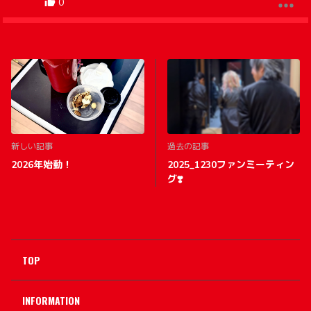
0
こまの海
7ヶ月前
明けましておめでとうございます🎉
本年もよろしくお願い致します🙇
2026年PERSONZ初めは新年会から😆
0
新しい記事
過去の記事
2026年始動！
2025_1230ファンミーティン
グ❣️
TOP
INFORMATION