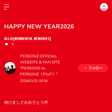
ロ
HAPPY NEW YEAR2026
JILLの[WONDERFUL MEMORIES]
5
PERSONZ OFFICIAL
WEBSITE & FAN SITE
"PERSONS to
フォロー
PERSONZ（PtoP）"
2026/01/01 00:54
明けましておめでとう⛩