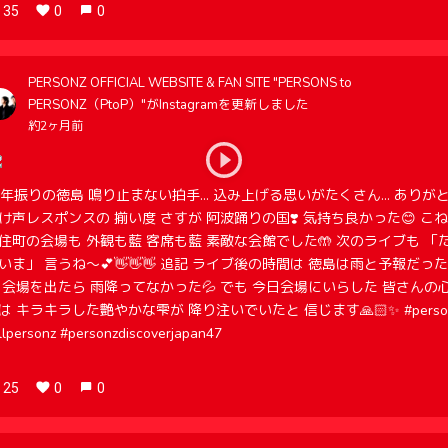
35
0
0
PERSONZ OFFICIAL WEBSITE & FAN SITE "PERSONS to
PERSONZ（PtoP）"がInstagramを更新しました
約2ヶ月前
4年振りの徳島 鳴り止まない拍手… 込み上げる思いがたくさん… ありが
け声レスポンスの 揃い度 さすが 阿波踊りの国❣️ 気持ち良かった😊 こね
住町の会場も 外観も藍 客席も藍 素敵な会館でした🤲 次のライブも 「
いま」 言うね〜💕👋👋👋 追記 ライブ後の時間は 徳島は雨と予報だっ
 会場を出たら 雨降ってなかった💦 でも 今日会場にいらした 皆さんの
は キラキラした艶やかな雫が 降り注いでいたと 信じます🙏🏻✨ #perso
illpersonz #personzdiscoverjapan47
25
0
0