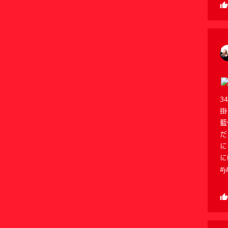
3
掛
藍
だ
に
に
#j