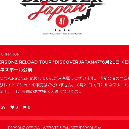
FORMATION
ERSONZ RELOAD TOUR “DISCOVER JAPAN47”6月21日（
ネスホール公演
つもPERSONZを応援していただき有難うございます。 下記公演の当日
びレイトチケットの販売はございません。 6月21日（日）ルネスホール
岡山） 【ご来場のお客様へ入場についての...
39
0
0
PERSONZ OFFICIAL WEBSITE & FAN SITE "PERSONS to