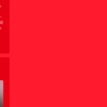
ら
、
ー
地区
z