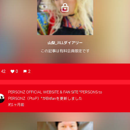
山梨_JILLダイアリー
この記事は有料会員限定です
42
0
2
PERSONZ OFFICIAL WEBSITE & FAN SITE "PERSONS to
PERSONZ（PtoP）"がBitfanを更新しました
約1ヶ月前