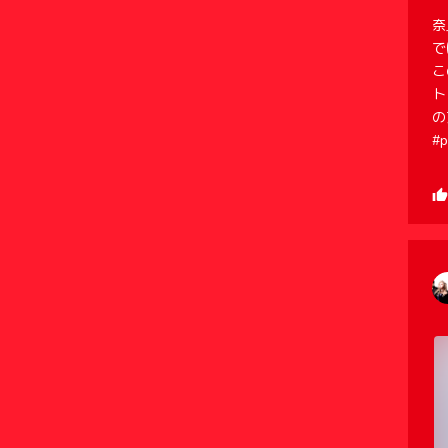
奈
で
こ
ト
の
#p