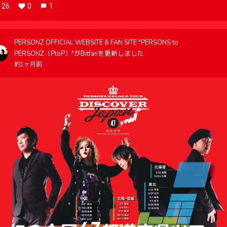
26
0
1
PERSONZ OFFICIAL WEBSITE & FAN SITE "PERSONS to
PERSONZ（PtoP）"がBitfanを更新しました
約1ヶ月前