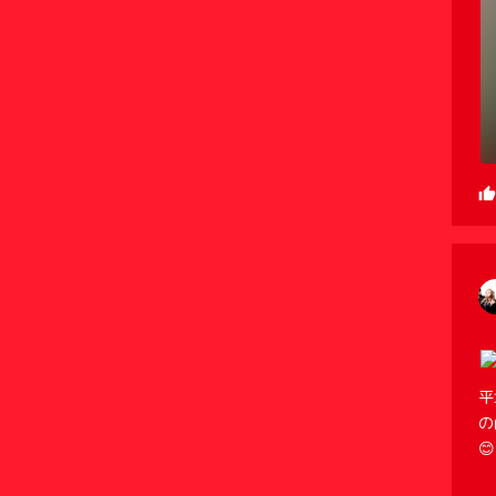
平
の
😊