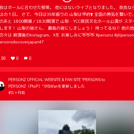
良はホールに合わせた照明。 他にはないライブとなりました。 奈良な
はの１日。 さて、今日は35年振りの 山梨は甲府❣️ 全国の熱気を繋いで
のあと 18:00開場／18:30開演で 山梨・YCC県民文化ホール公演が スタ
します！ 山梨の皆さん、 最高の夜にしましょう！ 待ってるね‼️ 他の
方々は 終演後のInstagram、Xを お楽しみに👋👋👋 #personz #jillperson
ersonzdiscoverjapan47
30
0
0
PERSONZ OFFICIAL WEBSITE & FAN SITE "PERSONS to
PERSONZ（PtoP）"がBitfanを更新しました
約1ヶ月前