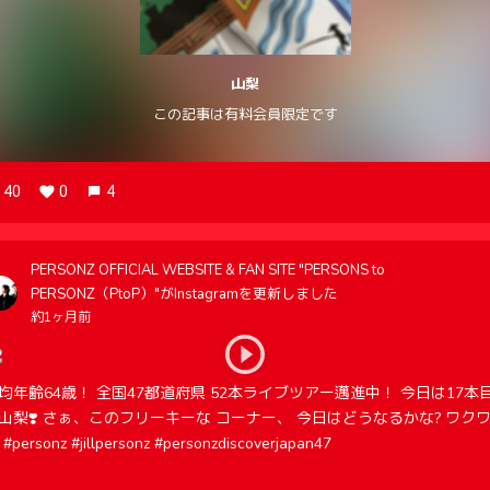
山梨
この記事は有料会員限定です
40
0
4
PERSONZ OFFICIAL WEBSITE & FAN SITE "PERSONS to
PERSONZ（PtoP）"がInstagramを更新しました
約1ヶ月前
均年齢64歳！ 全国47都道府県 52本ライブツアー邁進中！ 今日は17本
山梨❣️ さぁ、このフリーキーな コーナー、 今日はどうなるかな? ワク
 #personz #jillpersonz #personzdiscoverjapan47