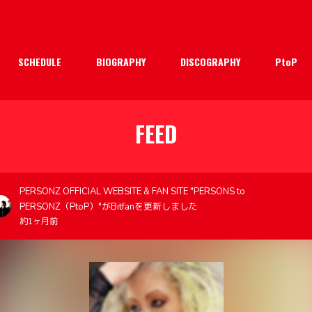
SCHEDULE
BIOGRAPHY
DISCOGRAPHY
PtoP
FEED
PERSONZ OFFICIAL WEBSITE & FAN SITE "PERSONS to
PERSONZ（PtoP）"がBitfanを更新しました
約1ヶ月前