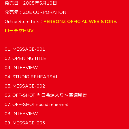
発売日：2005年5月10日
発売元：ZOE CORPORATION
Online Store Link：
PERSONZ OFFICIAL WEB STORE
、
ローチケHMV
01. MESSAGE-001
02. OPENING TITLE
03. INTERVIEW
04. STUDIO REHEARSAL
05. MESSAGE-002
06. OFF-SHOT 当日会場入り～準備風景
07. OFF-SHOT sound rehearsal
08. INTERVIEW
09. MESSAGE-003